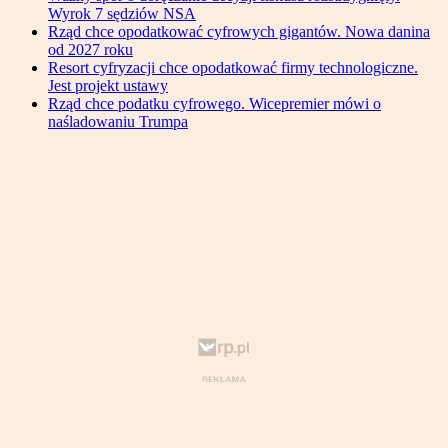
Wyrok 7 sędziów NSA
Rząd chce opodatkować cyfrowych gigantów. Nowa danina
od 2027 roku
Resort cyfryzacji chce opodatkować firmy technologiczne.
Jest projekt ustawy
Rząd chce podatku cyfrowego. Wicepremier mówi o
naśladowaniu Trumpa