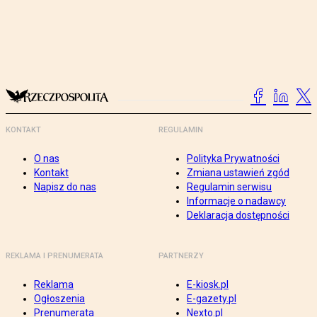
KONTAKT
REGULAMIN
O nas
Polityka Prywatności
Kontakt
Zmiana ustawień zgód
Napisz do nas
Regulamin serwisu
Informacje o nadawcy
Deklaracja dostępności
REKLAMA I PRENUMERATA
PARTNERZY
Reklama
E-kiosk.pl
Ogłoszenia
E-gazety.pl
Prenumerata
Nexto.pl