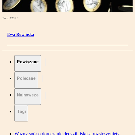
Foto: 123RF
Ewa Rowińska
Powiązane
Polecane
Najnowsze
Tagi
Ważny spór o doręczanie decyzji fiskusa rozstrzygnięty.