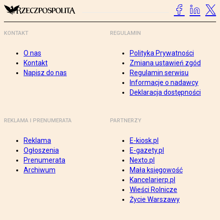
KONTAKT
REGULAMIN
O nas
Polityka Prywatności
Kontakt
Zmiana ustawień zgód
Napisz do nas
Regulamin serwisu
Informacje o nadawcy
Deklaracja dostępności
REKLAMA I PRENUMERATA
PARTNERZY
Reklama
E-kiosk.pl
Ogłoszenia
E-gazety.pl
Prenumerata
Nexto.pl
Archiwum
Mała księgowość
Kancelarierp.pl
Wieści Rolnicze
Życie Warszawy