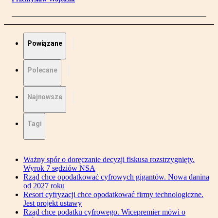
Powiązane
Polecane
Najnowsze
Tagi
Ważny spór o doręczanie decyzji fiskusa rozstrzygnięty.
Wyrok 7 sędziów NSA
Rząd chce opodatkować cyfrowych gigantów. Nowa danina
od 2027 roku
Resort cyfryzacji chce opodatkować firmy technologiczne.
Jest projekt ustawy
Rząd chce podatku cyfrowego. Wicepremier mówi o