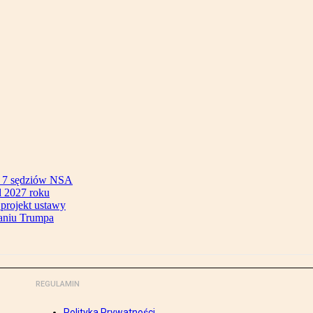
ok 7 sędziów NSA
 2027 roku
 projekt ustawy
aniu Trumpa
REGULAMIN
Polityka Prywatności