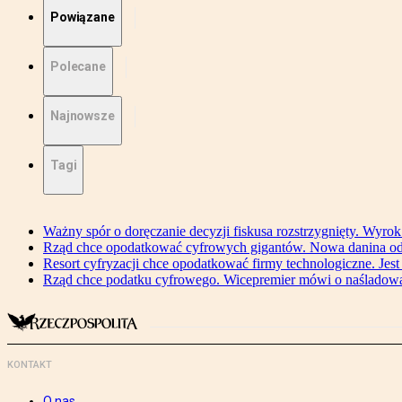
Powiązane
Polecane
Najnowsze
Tagi
Ważny spór o doręczanie decyzji fiskusa rozstrzygnięty. Wyr
Rząd chce opodatkować cyfrowych gigantów. Nowa danina od
Resort cyfryzacji chce opodatkować firmy technologiczne. Jest
Rząd chce podatku cyfrowego. Wicepremier mówi o naśladow
KONTAKT
O nas