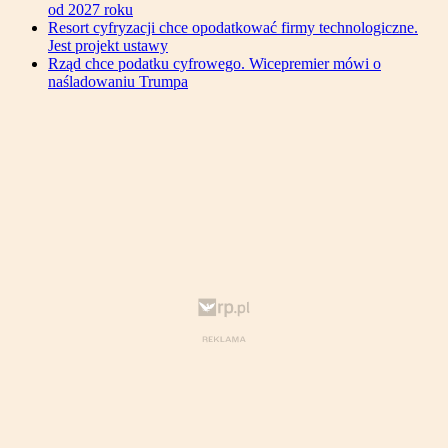
od 2027 roku
Resort cyfryzacji chce opodatkować firmy technologiczne.
Jest projekt ustawy
Rząd chce podatku cyfrowego. Wicepremier mówi o
naśladowaniu Trumpa