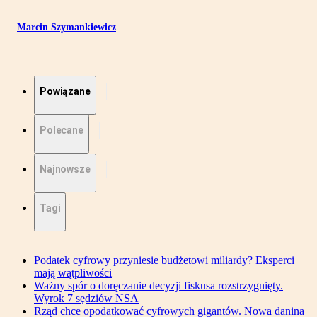
Marcin Szymankiewicz
Powiązane
Polecane
Najnowsze
Tagi
Podatek cyfrowy przyniesie budżetowi miliardy? Eksperci
mają wątpliwości
Ważny spór o doręczanie decyzji fiskusa rozstrzygnięty.
Wyrok 7 sędziów NSA
Rząd chce opodatkować cyfrowych gigantów. Nowa danina