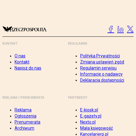
KONTAKT
REGULAMIN
O nas
Polityka Prywatności
Kontakt
Zmiana ustawień zgód
Napisz do nas
Regulamin serwisu
Informacje o nadawcy
Deklaracja dostępności
REKLAMA I PRENUMERATA
PARTNERZY
Reklama
E-kiosk.pl
Ogłoszenia
E-gazety.pl
Prenumerata
Nexto.pl
Archiwum
Mała księgowość
Kancelarierp.pl