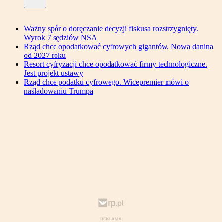
Ważny spór o doręczanie decyzji fiskusa rozstrzygnięty.
Wyrok 7 sędziów NSA
Rząd chce opodatkować cyfrowych gigantów. Nowa danina
od 2027 roku
Resort cyfryzacji chce opodatkować firmy technologiczne.
Jest projekt ustawy
Rząd chce podatku cyfrowego. Wicepremier mówi o
naśladowaniu Trumpa