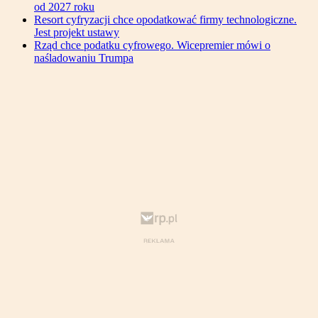
od 2027 roku
Resort cyfryzacji chce opodatkować firmy technologiczne.
Jest projekt ustawy
Rząd chce podatku cyfrowego. Wicepremier mówi o
naśladowaniu Trumpa