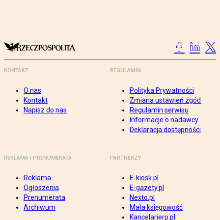
KONTAKT
REGULAMIN
O nas
Polityka Prywatności
Kontakt
Zmiana ustawień zgód
Napisz do nas
Regulamin serwisu
Informacje o nadawcy
Deklaracja dostępności
REKLAMA I PRENUMERATA
PARTNERZY
Reklama
E-kiosk.pl
Ogłoszenia
E-gazety.pl
Prenumerata
Nexto.pl
Archiwum
Mała księgowość
Kancelarierp.pl