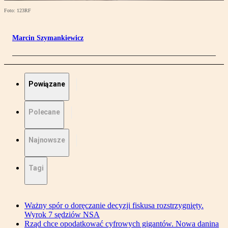
Foto: 123RF
Marcin Szymankiewicz
Powiązane
Polecane
Najnowsze
Tagi
Ważny spór o doręczanie decyzji fiskusa rozstrzygnięty.
Wyrok 7 sędziów NSA
Rząd chce opodatkować cyfrowych gigantów. Nowa danina