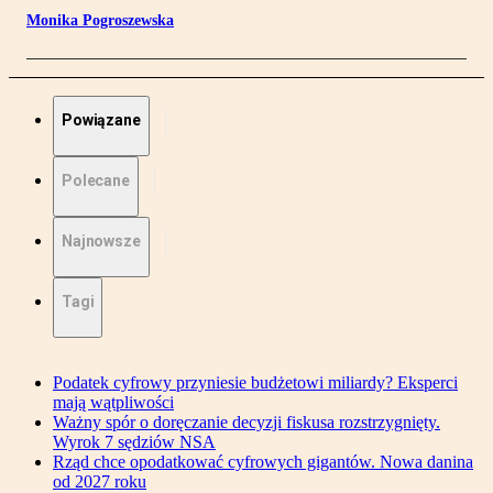
Monika Pogroszewska
Powiązane
Polecane
Najnowsze
Tagi
Podatek cyfrowy przyniesie budżetowi miliardy? Eksperci
mają wątpliwości
Ważny spór o doręczanie decyzji fiskusa rozstrzygnięty.
Wyrok 7 sędziów NSA
Rząd chce opodatkować cyfrowych gigantów. Nowa danina
od 2027 roku