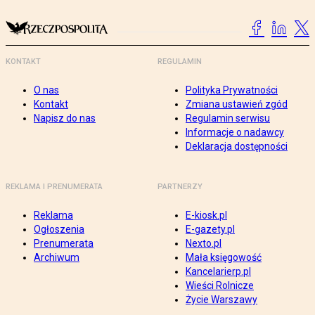
KONTAKT
REGULAMIN
O nas
Polityka Prywatności
Kontakt
Zmiana ustawień zgód
Napisz do nas
Regulamin serwisu
Informacje o nadawcy
Deklaracja dostępności
REKLAMA I PRENUMERATA
PARTNERZY
Reklama
E-kiosk.pl
Ogłoszenia
E-gazety.pl
Prenumerata
Nexto.pl
Archiwum
Mała księgowość
Kancelarierp.pl
Wieści Rolnicze
Życie Warszawy