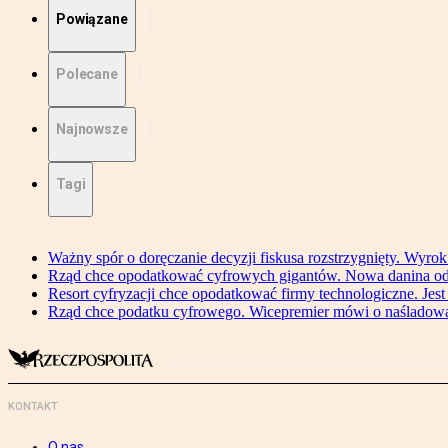
Powiązane
Polecane
Najnowsze
Tagi
Ważny spór o doręczanie decyzji fiskusa rozstrzygnięty. Wyr
Rząd chce opodatkować cyfrowych gigantów. Nowa danina od
Resort cyfryzacji chce opodatkować firmy technologiczne. Jest
Rząd chce podatku cyfrowego. Wicepremier mówi o naśladow
KONTAKT
O nas