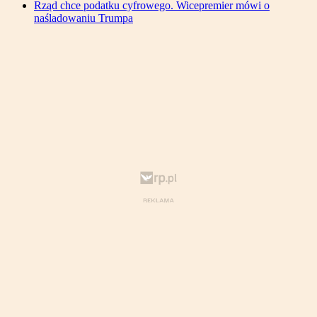
Rząd chce podatku cyfrowego. Wicepremier mówi o
naśladowaniu Trumpa