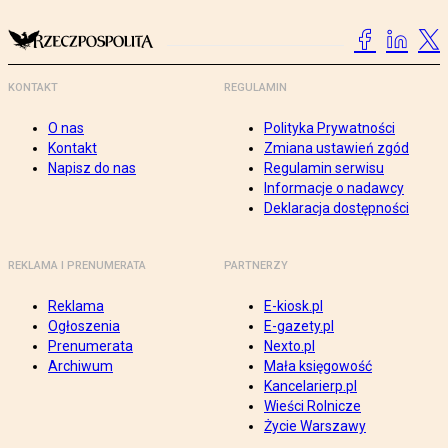
KONTAKT
REGULAMIN
O nas
Polityka Prywatności
Kontakt
Zmiana ustawień zgód
Napisz do nas
Regulamin serwisu
Informacje o nadawcy
Deklaracja dostępności
REKLAMA I PRENUMERATA
PARTNERZY
Reklama
E-kiosk.pl
Ogłoszenia
E-gazety.pl
Prenumerata
Nexto.pl
Archiwum
Mała księgowość
Kancelarierp.pl
Wieści Rolnicze
Życie Warszawy