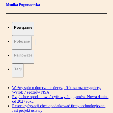
Monika Pogroszewska
Powiązane
Polecane
Najnowsze
Tagi
Ważny spór o doręczanie decyzji fiskusa rozstrzygnięty.
Wyrok 7 sędziów NSA
Rząd chce opodatkować cyfrowych gigantów. Nowa danina
od 2027 roku
Resort cyfryzacji chce opodatkować firmy technologiczne.
Jest projekt ustawy