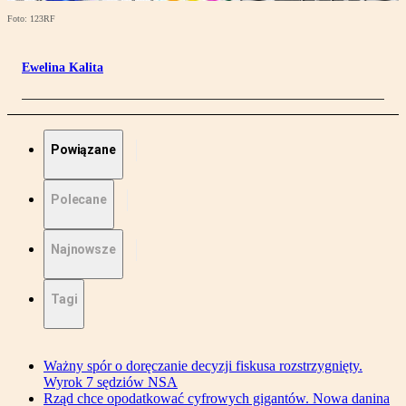
Foto: 123RF
Ewelina Kalita
Powiązane
Polecane
Najnowsze
Tagi
Ważny spór o doręczanie decyzji fiskusa rozstrzygnięty.
Wyrok 7 sędziów NSA
Rząd chce opodatkować cyfrowych gigantów. Nowa danina