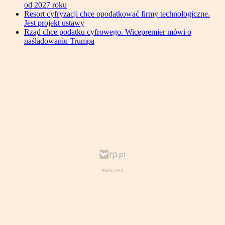
od 2027 roku
Resort cyfryzacji chce opodatkować firmy technologiczne.
Jest projekt ustawy
Rząd chce podatku cyfrowego. Wicepremier mówi o
naśladowaniu Trumpa