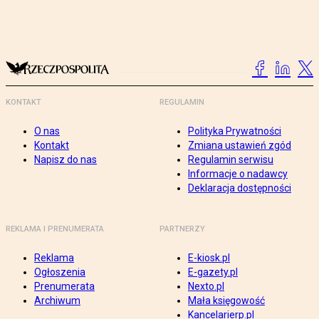
KONTAKT
REGULAMIN
O nas
Polityka Prywatności
Kontakt
Zmiana ustawień zgód
Napisz do nas
Regulamin serwisu
Informacje o nadawcy
Deklaracja dostępności
REKLAMA I PRENUMERATA
PARTNERZY
Reklama
E-kiosk.pl
Ogłoszenia
E-gazety.pl
Prenumerata
Nexto.pl
Archiwum
Mała księgowość
Kancelarierp.pl