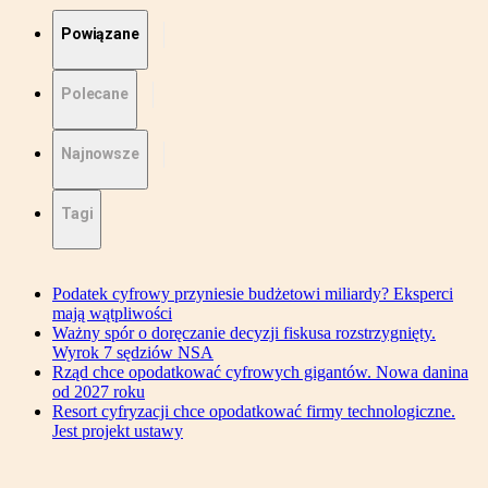
Powiązane
Polecane
Najnowsze
Tagi
Podatek cyfrowy przyniesie budżetowi miliardy? Eksperci
mają wątpliwości
Ważny spór o doręczanie decyzji fiskusa rozstrzygnięty.
Wyrok 7 sędziów NSA
Rząd chce opodatkować cyfrowych gigantów. Nowa danina
od 2027 roku
Resort cyfryzacji chce opodatkować firmy technologiczne.
Jest projekt ustawy