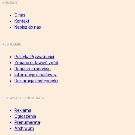
KONTAKT
O nas
Kontakt
Napisz do nas
REGULAMIN
Polityka Prywatności
Zmiana ustawień zgód
Regulamin serwisu
Informacje o nadawcy
Deklaracja dostępności
REKLAMA I PRENUMERATA
Reklama
Ogłoszenia
Prenumerata
Archiwum