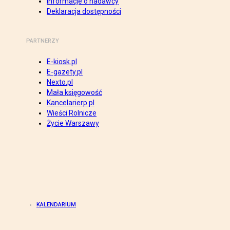
Informacje o nadawcy
Deklaracja dostępności
PARTNERZY
E-kiosk.pl
E-gazety.pl
Nexto.pl
Mała księgowość
Kancelarierp.pl
Wieści Rolnicze
Życie Warszawy
KALENDARIUM