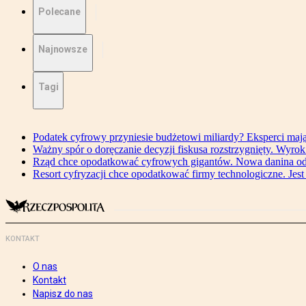
Polecane
Najnowsze
Tagi
Podatek cyfrowy przyniesie budżetowi miliardy? Eksperci maj
Ważny spór o doręczanie decyzji fiskusa rozstrzygnięty. Wyr
Rząd chce opodatkować cyfrowych gigantów. Nowa danina od
Resort cyfryzacji chce opodatkować firmy technologiczne. Jest
KONTAKT
O nas
Kontakt
Napisz do nas