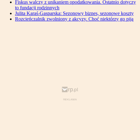
Fiskus walczy z unikaniem opodatkowania. Ostatnio dotyczy
to fundacji rodzinnych
Julita Karaś-Gasparska: Sezonowy biznes, sezonowe koszty
Rozcieńczalnik zwolniony z akcyzy. Choć niektórzy go piją