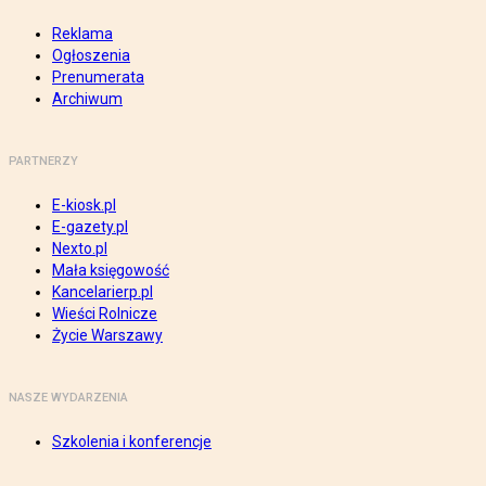
Reklama
Ogłoszenia
Prenumerata
Archiwum
PARTNERZY
E-kiosk.pl
E-gazety.pl
Nexto.pl
Mała księgowość
Kancelarierp.pl
Wieści Rolnicze
Życie Warszawy
NASZE WYDARZENIA
Szkolenia i konferencje