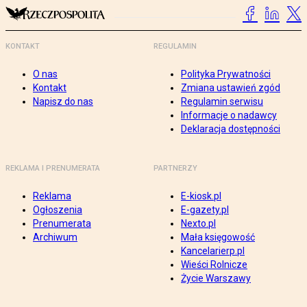
KONTAKT
REGULAMIN
O nas
Polityka Prywatności
Kontakt
Zmiana ustawień zgód
Napisz do nas
Regulamin serwisu
Informacje o nadawcy
Deklaracja dostępności
REKLAMA I PRENUMERATA
PARTNERZY
Reklama
E-kiosk.pl
Ogłoszenia
E-gazety.pl
Prenumerata
Nexto.pl
Archiwum
Mała księgowość
Kancelarierp.pl
Wieści Rolnicze
Życie Warszawy