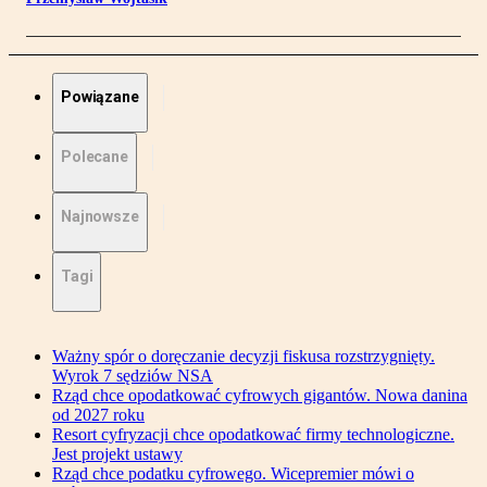
Powiązane
Polecane
Najnowsze
Tagi
Ważny spór o doręczanie decyzji fiskusa rozstrzygnięty.
Wyrok 7 sędziów NSA
Rząd chce opodatkować cyfrowych gigantów. Nowa danina
od 2027 roku
Resort cyfryzacji chce opodatkować firmy technologiczne.
Jest projekt ustawy
Rząd chce podatku cyfrowego. Wicepremier mówi o