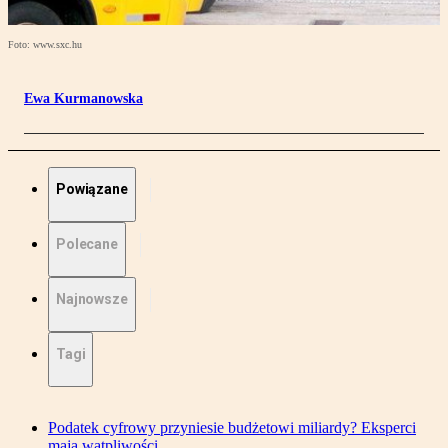
Foto: www.sxc.hu
Ewa Kurmanowska
Powiązane
Polecane
Najnowsze
Tagi
Podatek cyfrowy przyniesie budżetowi miliardy? Eksperci
mają wątpliwości