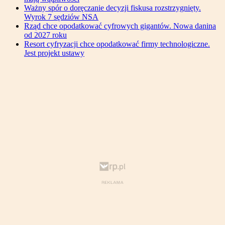
Ważny spór o doręczanie decyzji fiskusa rozstrzygnięty.
Wyrok 7 sędziów NSA
Rząd chce opodatkować cyfrowych gigantów. Nowa danina
od 2027 roku
Resort cyfryzacji chce opodatkować firmy technologiczne.
Jest projekt ustawy