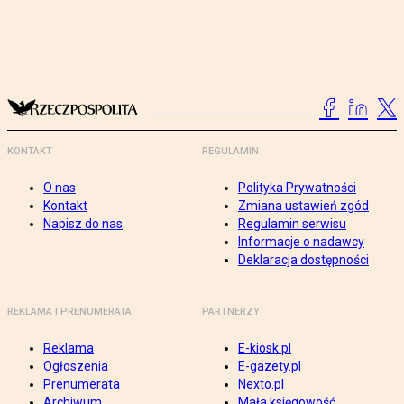
KONTAKT
REGULAMIN
O nas
Polityka Prywatności
Kontakt
Zmiana ustawień zgód
Napisz do nas
Regulamin serwisu
Informacje o nadawcy
Deklaracja dostępności
REKLAMA I PRENUMERATA
PARTNERZY
Reklama
E-kiosk.pl
Ogłoszenia
E-gazety.pl
Prenumerata
Nexto.pl
Archiwum
Mała księgowość