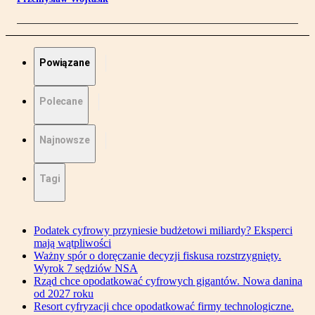
Powiązane
Polecane
Najnowsze
Tagi
Podatek cyfrowy przyniesie budżetowi miliardy? Eksperci
mają wątpliwości
Ważny spór o doręczanie decyzji fiskusa rozstrzygnięty.
Wyrok 7 sędziów NSA
Rząd chce opodatkować cyfrowych gigantów. Nowa danina
od 2027 roku
Resort cyfryzacji chce opodatkować firmy technologiczne.