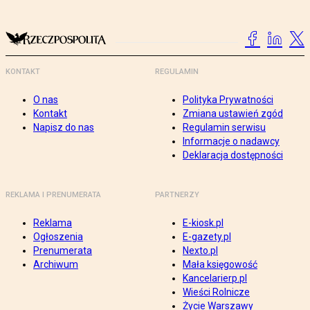
KONTAKT
REGULAMIN
O nas
Polityka Prywatności
Kontakt
Zmiana ustawień zgód
Napisz do nas
Regulamin serwisu
Informacje o nadawcy
Deklaracja dostępności
REKLAMA I PRENUMERATA
PARTNERZY
Reklama
E-kiosk.pl
Ogłoszenia
E-gazety.pl
Prenumerata
Nexto.pl
Archiwum
Mała księgowość
Kancelarierp.pl
Wieści Rolnicze
Życie Warszawy