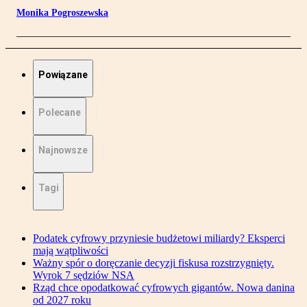
Monika Pogroszewska
Powiązane
Polecane
Najnowsze
Tagi
Podatek cyfrowy przyniesie budżetowi miliardy? Eksperci
mają wątpliwości
Ważny spór o doręczanie decyzji fiskusa rozstrzygnięty.
Wyrok 7 sędziów NSA
Rząd chce opodatkować cyfrowych gigantów. Nowa danina
od 2027 roku