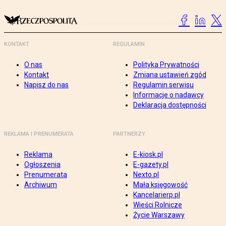
KONTAKT
REGULAMIN
O nas
Polityka Prywatności
Kontakt
Zmiana ustawień zgód
Napisz do nas
Regulamin serwisu
Informacje o nadawcy
Deklaracja dostępności
REKLAMA I PRENUMERATA
PARTNERZY
Reklama
E-kiosk.pl
Ogłoszenia
E-gazety.pl
Prenumerata
Nexto.pl
Archiwum
Mała księgowość
Kancelarierp.pl
Wieści Rolnicze
Życie Warszawy