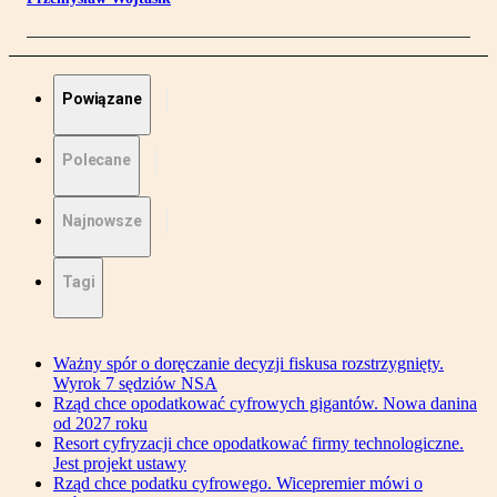
Powiązane
Polecane
Najnowsze
Tagi
Ważny spór o doręczanie decyzji fiskusa rozstrzygnięty.
Wyrok 7 sędziów NSA
Rząd chce opodatkować cyfrowych gigantów. Nowa danina
od 2027 roku
Resort cyfryzacji chce opodatkować firmy technologiczne.
Jest projekt ustawy
Rząd chce podatku cyfrowego. Wicepremier mówi o