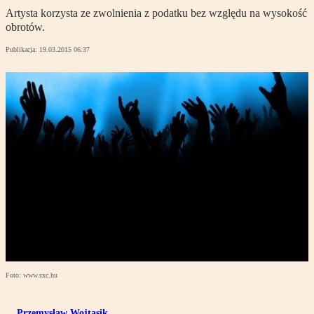
Artysta korzysta ze zwolnienia z podatku bez względu na wysokość
obrotów.
Publikacja:
19.03.2015 06:37
Foto: www.sxc.hu
Przemysław Wojtasik