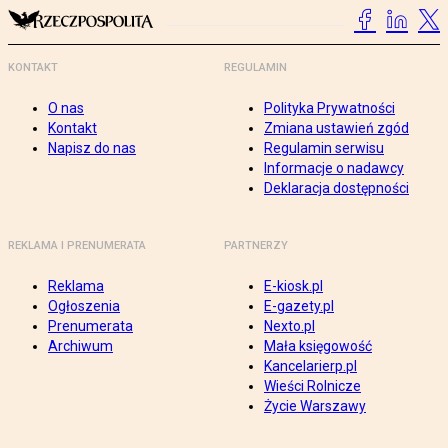
KONTAKT
REGULAMIN
O nas
Polityka Prywatności
Kontakt
Zmiana ustawień zgód
Napisz do nas
Regulamin serwisu
Informacje o nadawcy
Deklaracja dostępności
REKLAMA I PRENUMERATA
PARTNERZY
Reklama
E-kiosk.pl
Ogłoszenia
E-gazety.pl
Prenumerata
Nexto.pl
Archiwum
Mała księgowość
Kancelarierp.pl
Wieści Rolnicze
Życie Warszawy