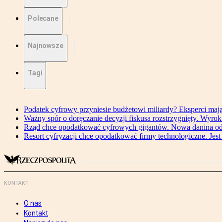
Polecane
Najnowsze
Tagi
Podatek cyfrowy przyniesie budżetowi miliardy? Eksperci maj
Ważny spór o doręczanie decyzji fiskusa rozstrzygnięty. Wyr
Rząd chce opodatkować cyfrowych gigantów. Nowa danina od
Resort cyfryzacji chce opodatkować firmy technologiczne. Jest
KONTAKT
O nas
Kontakt