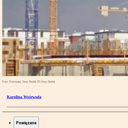
Foto: Fotorzepa, Jerzy Dudek JD Jerzy Dudek
Karolina Wojewoda
Powiązane