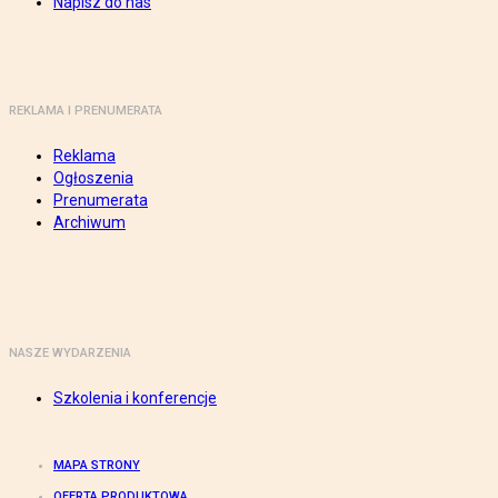
Napisz do nas
REKLAMA I PRENUMERATA
Reklama
Ogłoszenia
Prenumerata
Archiwum
NASZE WYDARZENIA
Szkolenia i konferencje
MAPA STRONY
OFERTA PRODUKTOWA