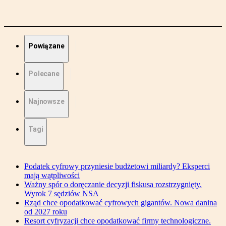
Powiązane
Polecane
Najnowsze
Tagi
Podatek cyfrowy przyniesie budżetowi miliardy? Eksperci
mają wątpliwości
Ważny spór o doręczanie decyzji fiskusa rozstrzygnięty.
Wyrok 7 sędziów NSA
Rząd chce opodatkować cyfrowych gigantów. Nowa danina
od 2027 roku
Resort cyfryzacji chce opodatkować firmy technologiczne.