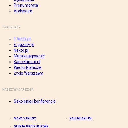
Prenumerata
Archiwum
PARTNERZY
E-kiosk.pl
E-gazety.pl
Nexto.pl
Mała księgowość
Kancelarierp.pl
Wieści Rolnicze
Życie Warszawy
NASZE WYDARZENIA
Szkolenia i konferencje
MAPA STRONY
KALENDARIUM
OFERTA PRODUKTOWA