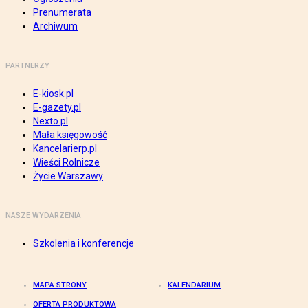
Prenumerata
Archiwum
PARTNERZY
E-kiosk.pl
E-gazety.pl
Nexto.pl
Mała księgowość
Kancelarierp.pl
Wieści Rolnicze
Życie Warszawy
NASZE WYDARZENIA
Szkolenia i konferencje
MAPA STRONY
KALENDARIUM
OFERTA PRODUKTOWA