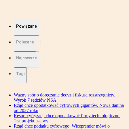
Powiązane
Polecane
Najnowsze
Tagi
Ważny spór o doręczanie decyzji fiskusa rozstrzygnięty.
Wyrok 7 sędziów NSA
Rząd chce opodatkować cyfrowych gigantów. Nowa danina
od 2027 roku
Resort cyfryzacji chce opodatkować firmy technologiczne.
Jest projekt ustawy
Rząd chce podatku cyfrowego. Wicepremier mówi o