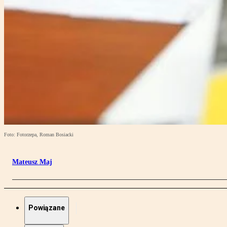
Foto: Fotorzepa, Roman Bosiacki
Mateusz Maj
Powiązane