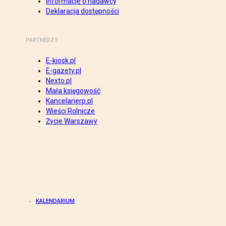
Informacje o nadawcy
Deklaracja dostępności
PARTNERZY
E-kiosk.pl
E-gazety.pl
Nexto.pl
Mała księgowość
Kancelarierp.pl
Wieści Rolnicze
Życie Warszawy
KALENDARIUM