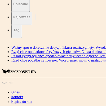
Polecane
Najnowsze
Tagi
Ważny spór o doręczanie decyzji fiskusa rozstrzygnięty. Wyr
Rząd chce opodatkować cyfrowych gigantów. Nowa danina od
Resort cyfryzacji chce opodatkować firmy technologiczne. Jest
Rząd chce podatku cyfrowego. Wicepremier mówi o naśladow
KONTAKT
O nas
Kontakt
Napisz do nas