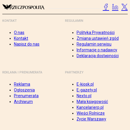
KONTAKT
REGULAMIN
O nas
Polityka Prywatności
Kontakt
Zmiana ustawień zgód
Napisz do nas
Regulamin serwisu
Informacje o nadawcy
Deklaracja dostępności
REKLAMA I PRENUMERATA
PARTNERZY
Reklama
E-kiosk.pl
Ogłoszenia
E-gazety.pl
Prenumerata
Nexto.pl
Archiwum
Mała księgowość
Kancelarierp.pl
Wieści Rolnicze
Życie Warszawy