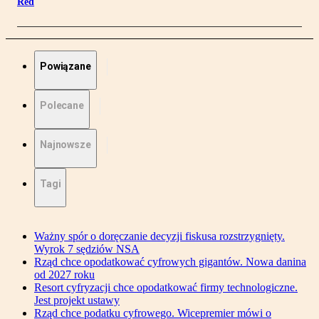
Red
Powiązane
Polecane
Najnowsze
Tagi
Ważny spór o doręczanie decyzji fiskusa rozstrzygnięty.
Wyrok 7 sędziów NSA
Rząd chce opodatkować cyfrowych gigantów. Nowa danina
od 2027 roku
Resort cyfryzacji chce opodatkować firmy technologiczne.
Jest projekt ustawy
Rząd chce podatku cyfrowego. Wicepremier mówi o