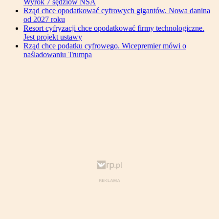
Wyrok 7 sędziów NSA
Rząd chce opodatkować cyfrowych gigantów. Nowa danina
od 2027 roku
Resort cyfryzacji chce opodatkować firmy technologiczne.
Jest projekt ustawy
Rząd chce podatku cyfrowego. Wicepremier mówi o
naśladowaniu Trumpa