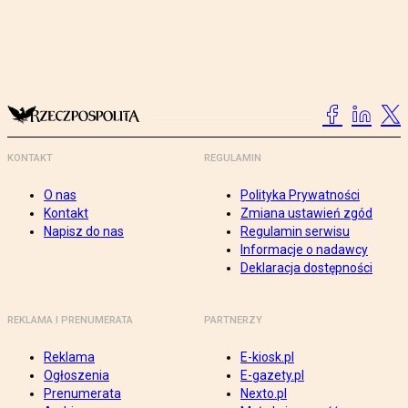
KONTAKT
REGULAMIN
O nas
Polityka Prywatności
Kontakt
Zmiana ustawień zgód
Napisz do nas
Regulamin serwisu
Informacje o nadawcy
Deklaracja dostępności
REKLAMA I PRENUMERATA
PARTNERZY
Reklama
E-kiosk.pl
Ogłoszenia
E-gazety.pl
Prenumerata
Nexto.pl