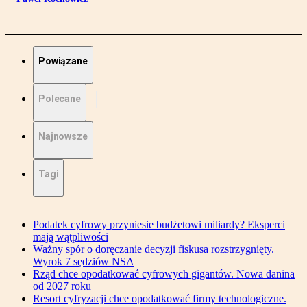
Powiązane
Polecane
Najnowsze
Tagi
Podatek cyfrowy przyniesie budżetowi miliardy? Eksperci
mają wątpliwości
Ważny spór o doręczanie decyzji fiskusa rozstrzygnięty.
Wyrok 7 sędziów NSA
Rząd chce opodatkować cyfrowych gigantów. Nowa danina
od 2027 roku
Resort cyfryzacji chce opodatkować firmy technologiczne.