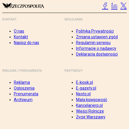
KONTAKT
REGULAMIN
O nas
Polityka Prywatności
Kontakt
Zmiana ustawień zgód
Napisz do nas
Regulamin serwisu
Informacje o nadawcy
Deklaracja dostępności
REKLAMA I PRENUMERATA
PARTNERZY
Reklama
E-kiosk.pl
Ogłoszenia
E-gazety.pl
Prenumerata
Nexto.pl
Archiwum
Mała księgowość
Kancelarierp.pl
Wieści Rolnicze
Życie Warszawy