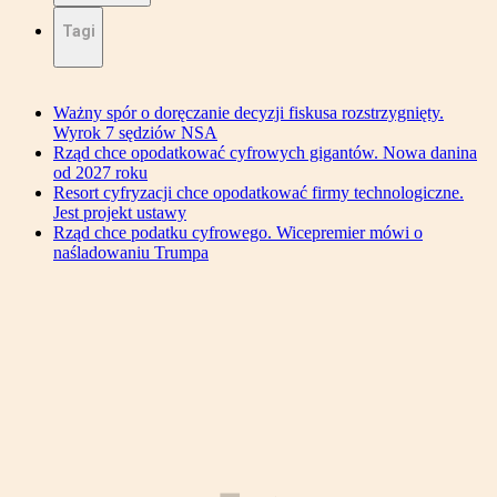
Tagi
Ważny spór o doręczanie decyzji fiskusa rozstrzygnięty.
Wyrok 7 sędziów NSA
Rząd chce opodatkować cyfrowych gigantów. Nowa danina
od 2027 roku
Resort cyfryzacji chce opodatkować firmy technologiczne.
Jest projekt ustawy
Rząd chce podatku cyfrowego. Wicepremier mówi o
naśladowaniu Trumpa