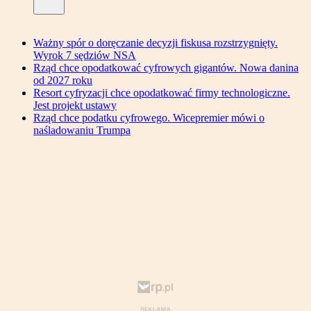
Ważny spór o doręczanie decyzji fiskusa rozstrzygnięty.
Wyrok 7 sędziów NSA
Rząd chce opodatkować cyfrowych gigantów. Nowa danina
od 2027 roku
Resort cyfryzacji chce opodatkować firmy technologiczne.
Jest projekt ustawy
Rząd chce podatku cyfrowego. Wicepremier mówi o
naśladowaniu Trumpa