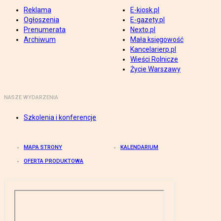
Reklama
E-kiosk.pl
Ogłoszenia
E-gazety.pl
Prenumerata
Nexto.pl
Archiwum
Mała księgowość
Kancelarierp.pl
Wieści Rolnicze
Życie Warszawy
NASZE WYDARZENIA
Szkolenia i konferencje
MAPA STRONY
KALENDARIUM
OFERTA PRODUKTOWA