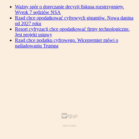
Ważny spór o doręczanie decyzji fiskusa rozstrzygnięty.
Wyrok 7 sędziów NSA
Rząd chce opodatkować cyfrowych gigantów. Nowa danina
od 2027 roku
Resort cyfryzacji chce opodatkować firmy technologiczne.
Jest projekt ustawy
Rząd chce podatku cyfrowego. Wicepremier mówi o
naśladowaniu Trumpa