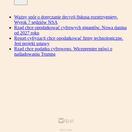
Ważny spór o doręczanie decyzji fiskusa rozstrzygnięty.
Wyrok 7 sędziów NSA
Rząd chce opodatkować cyfrowych gigantów. Nowa danina
od 2027 roku
Resort cyfryzacji chce opodatkować firmy technologiczne.
Jest projekt ustawy
Rząd chce podatku cyfrowego. Wicepremier mówi o
naśladowaniu Trumpa