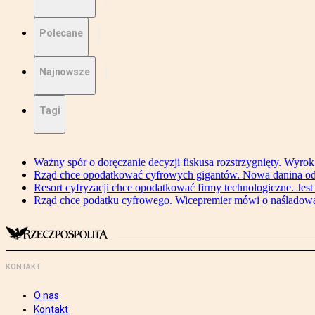
Polecane
Najnowsze
Tagi
Ważny spór o doręczanie decyzji fiskusa rozstrzygnięty. Wyr
Rząd chce opodatkować cyfrowych gigantów. Nowa danina od
Resort cyfryzacji chce opodatkować firmy technologiczne. Jest
Rząd chce podatku cyfrowego. Wicepremier mówi o naśladow
KONTAKT
O nas
Kontakt