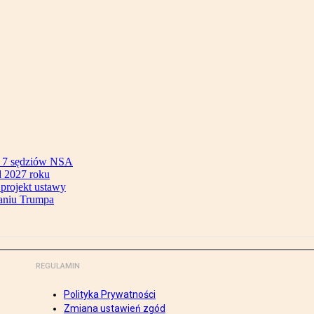
ok 7 sędziów NSA
 2027 roku
 projekt ustawy
aniu Trumpa
REGULAMIN
Polityka Prywatności
Zmiana ustawień zgód