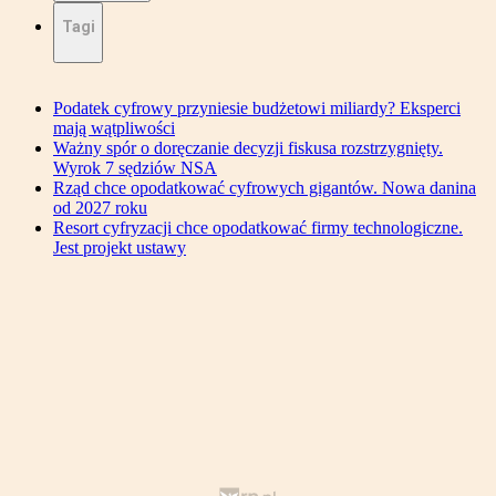
Tagi
Podatek cyfrowy przyniesie budżetowi miliardy? Eksperci
mają wątpliwości
Ważny spór o doręczanie decyzji fiskusa rozstrzygnięty.
Wyrok 7 sędziów NSA
Rząd chce opodatkować cyfrowych gigantów. Nowa danina
od 2027 roku
Resort cyfryzacji chce opodatkować firmy technologiczne.
Jest projekt ustawy