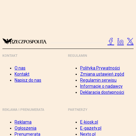
KONTAKT
REGULAMIN
O nas
Polityka Prywatności
Kontakt
Zmiana ustawień zgód
Napisz do nas
Regulamin serwisu
Informacje o nadawcy
Deklaracja dostępności
REKLAMA I PRENUMERATA
PARTNERZY
Reklama
E-kiosk.pl
Ogłoszenia
E-gazety.pl
Prenumerata
Nexto.pl