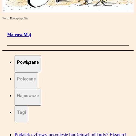
Foto: Rzeczpospolita
Mateusz Maj
Powiązane
Polecane
Najnowsze
Tagi
Podatek cyfrowy przyniesie budżetowi miliardy? Eksperci