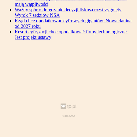
mają wątpliwości
Ważny spór o doręczanie decyzji fiskusa rozstrzygnięty.
Wyrok 7 sędziów NSA
Rząd chce opodatkować cyfrowych gigantów. Nowa danina
od 2027 roku
Resort cyfryzacji chce opodatkować firmy technologiczne.
Jest projekt ustawy