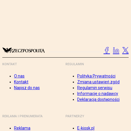
KONTAKT
REGULAMIN
O nas
Polityka Prywatności
Kontakt
Zmiana ustawień zgód
Napisz do nas
Regulamin serwisu
Informacje o nadawcy
Deklaracja dostępności
REKLAMA I PRENUMERATA
PARTNERZY
Reklama
E-kiosk.pl