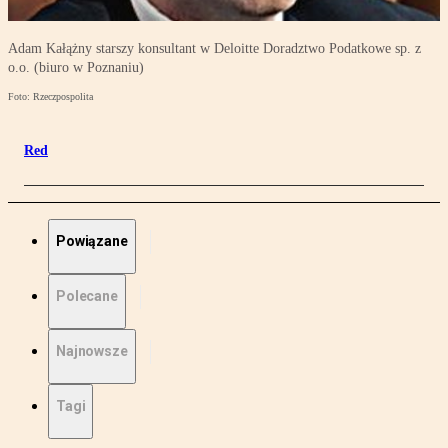
Adam Kałążny starszy konsultant w Deloitte Doradztwo Podatkowe sp. z
o.o. (biuro w Poznaniu)
Foto: Rzeczpospolita
Red
Powiązane
Polecane
Najnowsze
Tagi