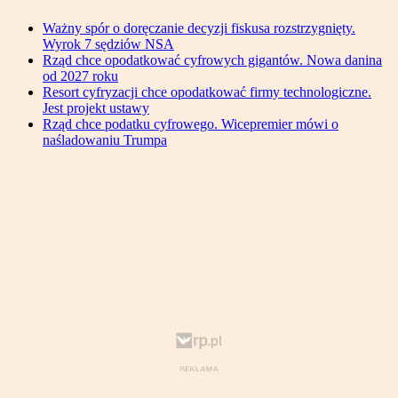
Ważny spór o doręczanie decyzji fiskusa rozstrzygnięty.
Wyrok 7 sędziów NSA
Rząd chce opodatkować cyfrowych gigantów. Nowa danina
od 2027 roku
Resort cyfryzacji chce opodatkować firmy technologiczne.
Jest projekt ustawy
Rząd chce podatku cyfrowego. Wicepremier mówi o
naśladowaniu Trumpa