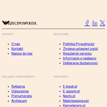
KONTAKT
REGULAMIN
O nas
Polityka Prywatności
Kontakt
Zmiana ustawień zgód
Napisz do nas
Regulamin serwisu
Informacje o nadawcy
Deklaracja dostępności
REKLAMA I PRENUMERATA
PARTNERZY
Reklama
E-kiosk.pl
Ogłoszenia
E-gazety.pl
Prenumerata
Nexto.pl
Archiwum
Mała księgowość
Kancelarierp.pl