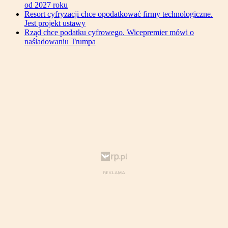
od 2027 roku
Resort cyfryzacji chce opodatkować firmy technologiczne.
Jest projekt ustawy
Rząd chce podatku cyfrowego. Wicepremier mówi o
naśladowaniu Trumpa