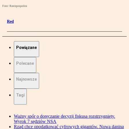
Foto: Rzeczpospolita
Red
Powiązane
Polecane
Najnowsze
Tagi
Ważny spór o doręczanie decyzji fiskusa rozstrzygnięty.
Wyrok 7 sędziów NSA
Rząd chce opodatkować cyfrowych gigantów. Nowa danina