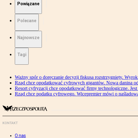
Powiązane
Polecane
Najnowsze
Tagi
Ważny spór o doręczanie decyzji fiskusa rozstrzygnięty. Wyr
Rząd chce opodatkować cyfrowych gigantów. Nowa danina od
Resort cyfryzacji chce opodatkować firmy technologiczne. Jest
Rząd chce podatku cyfrowego. Wicepremier mówi o naśladow
KONTAKT
O nas