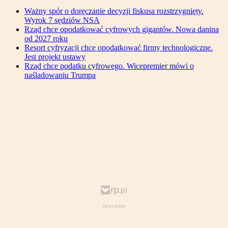
Ważny spór o doręczanie decyzji fiskusa rozstrzygnięty.
Wyrok 7 sędziów NSA
Rząd chce opodatkować cyfrowych gigantów. Nowa danina
od 2027 roku
Resort cyfryzacji chce opodatkować firmy technologiczne.
Jest projekt ustawy
Rząd chce podatku cyfrowego. Wicepremier mówi o
naśladowaniu Trumpa