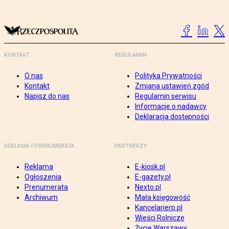
KONTAKT
REGULAMIN
O nas
Polityka Prywatności
Kontakt
Zmiana ustawień zgód
Napisz do nas
Regulamin serwisu
Informacje o nadawcy
Deklaracja dostępności
REKLAMA I PRENUMERATA
PARTNERZY
Reklama
E-kiosk.pl
Ogłoszenia
E-gazety.pl
Prenumerata
Nexto.pl
Archiwum
Mała księgowość
Kancelarierp.pl
Wieści Rolnicze
Życie Warszawy