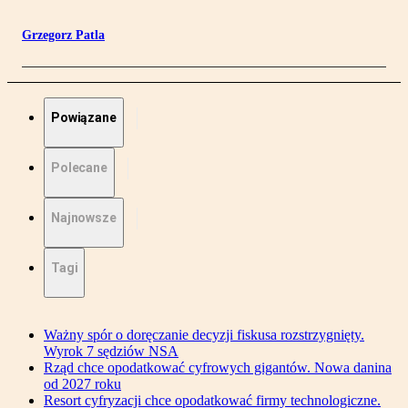
Grzegorz Patla
Powiązane
Polecane
Najnowsze
Tagi
Ważny spór o doręczanie decyzji fiskusa rozstrzygnięty.
Wyrok 7 sędziów NSA
Rząd chce opodatkować cyfrowych gigantów. Nowa danina
od 2027 roku
Resort cyfryzacji chce opodatkować firmy technologiczne.