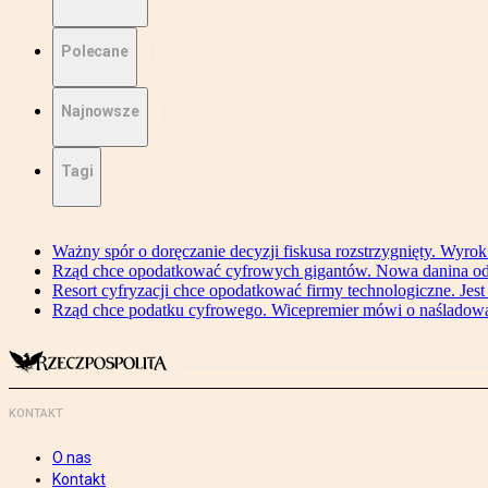
Polecane
Najnowsze
Tagi
Ważny spór o doręczanie decyzji fiskusa rozstrzygnięty. Wyr
Rząd chce opodatkować cyfrowych gigantów. Nowa danina od
Resort cyfryzacji chce opodatkować firmy technologiczne. Jest
Rząd chce podatku cyfrowego. Wicepremier mówi o naśladow
KONTAKT
O nas
Kontakt