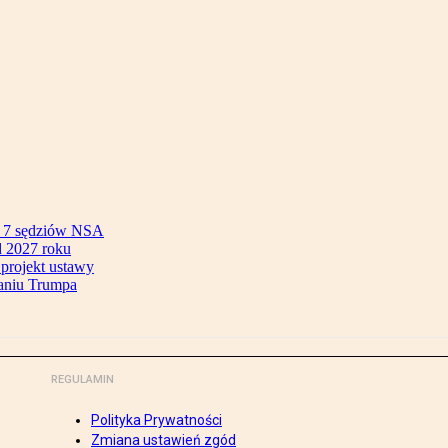
ok 7 sędziów NSA
 2027 roku
 projekt ustawy
aniu Trumpa
REGULAMIN
Polityka Prywatności
Zmiana ustawień zgód