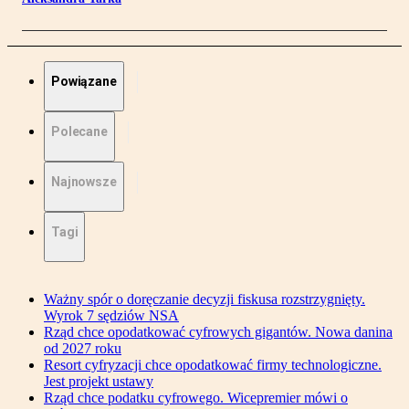
Powiązane
Polecane
Najnowsze
Tagi
Ważny spór o doręczanie decyzji fiskusa rozstrzygnięty.
Wyrok 7 sędziów NSA
Rząd chce opodatkować cyfrowych gigantów. Nowa danina
od 2027 roku
Resort cyfryzacji chce opodatkować firmy technologiczne.
Jest projekt ustawy
Rząd chce podatku cyfrowego. Wicepremier mówi o