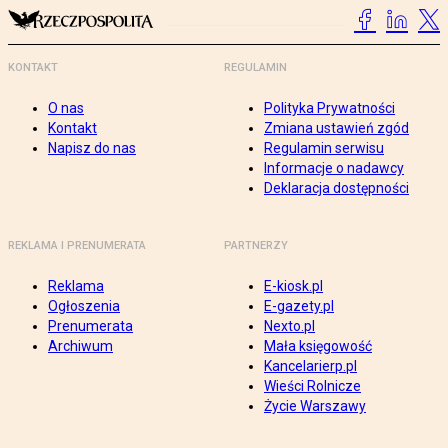
KONTAKT
REGULAMIN
O nas
Polityka Prywatności
Kontakt
Zmiana ustawień zgód
Napisz do nas
Regulamin serwisu
Informacje o nadawcy
Deklaracja dostępności
REKLAMA I PRENUMERATA
PARTNERZY
Reklama
E-kiosk.pl
Ogłoszenia
E-gazety.pl
Prenumerata
Nexto.pl
Archiwum
Mała księgowość
Kancelarierp.pl
Wieści Rolnicze
Życie Warszawy