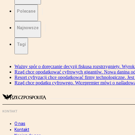
Polecane
Najnowsze
Tagi
Ważny spór o doręczanie decyzji fiskusa rozstrzygnięty. Wyr
Rząd chce opodatkować cyfrowych gigantów. Nowa danina od
Resort cyfryzacji chce opodatkować firmy technologiczne. Jest
Rząd chce podatku cyfrowego. Wicepremier mówi o naśladow
KONTAKT
O nas
Kontakt