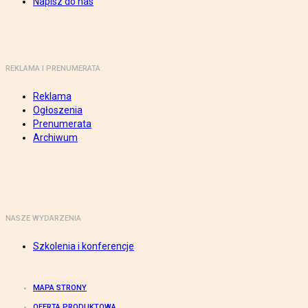
Napisz do nas
REKLAMA I PRENUMERATA
Reklama
Ogłoszenia
Prenumerata
Archiwum
NASZE WYDARZENIA
Szkolenia i konferencje
MAPA STRONY
OFERTA PRODUKTOWA