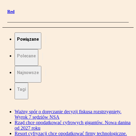
Red
Powiązane
Polecane
Najnowsze
Tagi
Ważny spór o doręczanie decyzji fiskusa rozstrzygnięty.
Wyrok 7 sędziów NSA
Rząd chce opodatkować cyfrowych gigantów. Nowa danina
od 2027 roku
Resort cyfryzacji chce opodatkować firmy technologiczne.