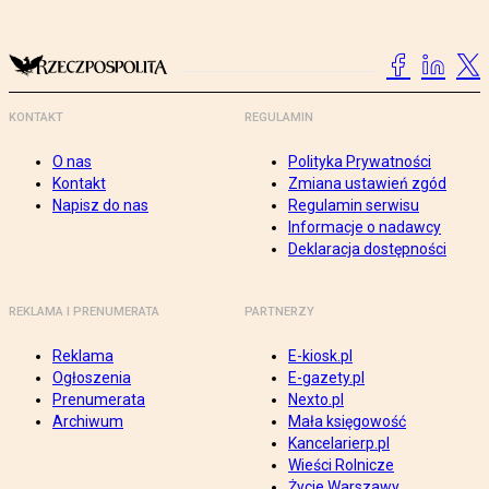
KONTAKT
REGULAMIN
O nas
Polityka Prywatności
Kontakt
Zmiana ustawień zgód
Napisz do nas
Regulamin serwisu
Informacje o nadawcy
Deklaracja dostępności
REKLAMA I PRENUMERATA
PARTNERZY
Reklama
E-kiosk.pl
Ogłoszenia
E-gazety.pl
Prenumerata
Nexto.pl
Archiwum
Mała księgowość
Kancelarierp.pl
Wieści Rolnicze
Życie Warszawy