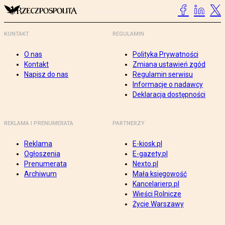
KONTAKT
REGULAMIN
O nas
Polityka Prywatności
Kontakt
Zmiana ustawień zgód
Napisz do nas
Regulamin serwisu
Informacje o nadawcy
Deklaracja dostępności
REKLAMA I PRENUMERATA
PARTNERZY
Reklama
E-kiosk.pl
Ogłoszenia
E-gazety.pl
Prenumerata
Nexto.pl
Archiwum
Mała księgowość
Kancelarierp.pl
Wieści Rolnicze
Życie Warszawy