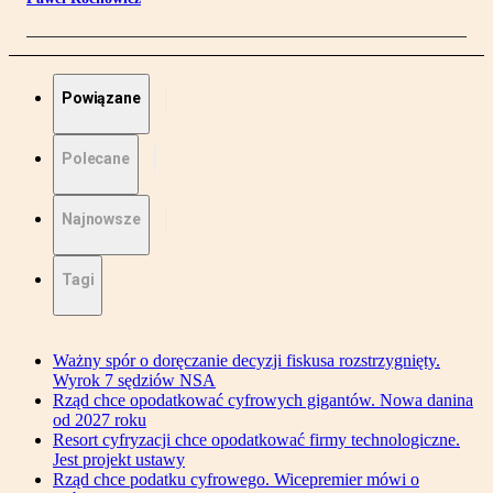
Powiązane
Polecane
Najnowsze
Tagi
Ważny spór o doręczanie decyzji fiskusa rozstrzygnięty.
Wyrok 7 sędziów NSA
Rząd chce opodatkować cyfrowych gigantów. Nowa danina
od 2027 roku
Resort cyfryzacji chce opodatkować firmy technologiczne.
Jest projekt ustawy
Rząd chce podatku cyfrowego. Wicepremier mówi o