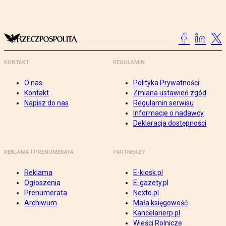
KONTAKT
REGULAMIN
O nas
Polityka Prywatności
Kontakt
Zmiana ustawień zgód
Napisz do nas
Regulamin serwisu
Informacje o nadawcy
Deklaracja dostępności
REKLAMA I PRENUMERATA
PARTNERZY
Reklama
E-kiosk.pl
Ogłoszenia
E-gazety.pl
Prenumerata
Nexto.pl
Archiwum
Mała księgowość
Kancelarierp.pl
Wieści Rolnicze