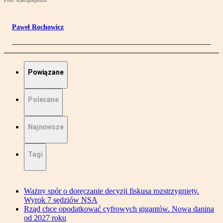
Foto: Rzeczpospolita
Paweł Rochowicz
Powiązane
Polecane
Najnowsze
Tagi
Ważny spór o doręczanie decyzji fiskusa rozstrzygnięty.
Wyrok 7 sędziów NSA
Rząd chce opodatkować cyfrowych gigantów. Nowa danina
od 2027 roku