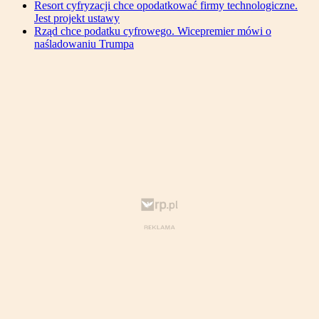
Resort cyfryzacji chce opodatkować firmy technologiczne.
Jest projekt ustawy
Rząd chce podatku cyfrowego. Wicepremier mówi o
naśladowaniu Trumpa