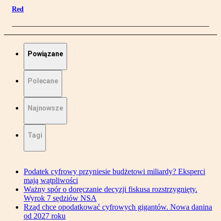
Red
Powiązane
Polecane
Najnowsze
Tagi
Podatek cyfrowy przyniesie budżetowi miliardy? Eksperci
mają wątpliwości
Ważny spór o doręczanie decyzji fiskusa rozstrzygnięty.
Wyrok 7 sędziów NSA
Rząd chce opodatkować cyfrowych gigantów. Nowa danina
od 2027 roku