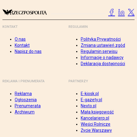
KONTAKT
REGULAMIN
O nas
Polityka Prywatności
Kontakt
Zmiana ustawień zgód
Napisz do nas
Regulamin serwisu
Informacje o nadawcy
Deklaracja dostępności
REKLAMA I PRENUMERATA
PARTNERZY
Reklama
E-kiosk.pl
Ogłoszenia
E-gazety.pl
Prenumerata
Nexto.pl
Archiwum
Mała księgowość
Kancelarierp.pl
Wieści Rolnicze
Życie Warszawy