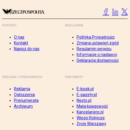
KONTAKT
REGULAMIN
O nas
Polityka Prywatności
Kontakt
Zmiana ustawień zgód
Napisz do nas
Regulamin serwisu
Informacje o nadawcy
Deklaracja dostępności
REKLAMA I PRENUMERATA
PARTNERZY
Reklama
E-kiosk.pl
Ogłoszenia
E-gazety.pl
Prenumerata
Nexto.pl
Archiwum
Mała księgowość
Kancelarierp.pl
Wieści Rolnicze
Życie Warszawy