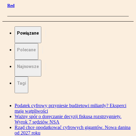
Red
Powiązane
Polecane
Najnowsze
Tagi
Podatek cyfrowy przyniesie budżetowi miliardy? Eksperci
mają wątpliwości
Ważny spór o doręczanie decyzji fiskusa rozstrzygnięty.
Wyrok 7 sędziów NSA
Rząd chce opodatkować cyfrowych gigantów. Nowa danina
od 2027 roku