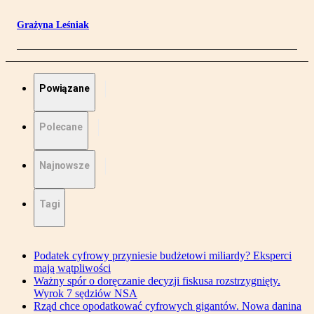
Grażyna Leśniak
Powiązane
Polecane
Najnowsze
Tagi
Podatek cyfrowy przyniesie budżetowi miliardy? Eksperci
mają wątpliwości
Ważny spór o doręczanie decyzji fiskusa rozstrzygnięty.
Wyrok 7 sędziów NSA
Rząd chce opodatkować cyfrowych gigantów. Nowa danina