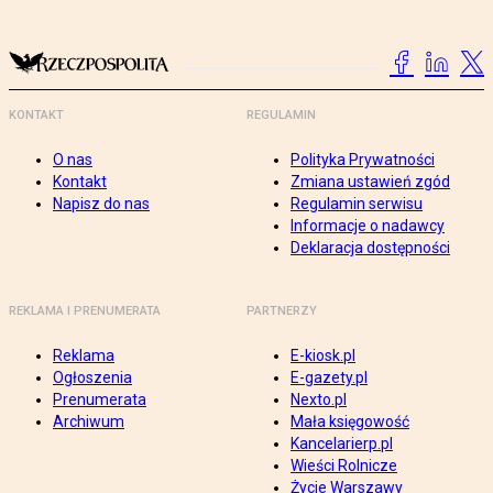
KONTAKT
REGULAMIN
O nas
Polityka Prywatności
Kontakt
Zmiana ustawień zgód
Napisz do nas
Regulamin serwisu
Informacje o nadawcy
Deklaracja dostępności
REKLAMA I PRENUMERATA
PARTNERZY
Reklama
E-kiosk.pl
Ogłoszenia
E-gazety.pl
Prenumerata
Nexto.pl
Archiwum
Mała księgowość
Kancelarierp.pl
Wieści Rolnicze
Życie Warszawy