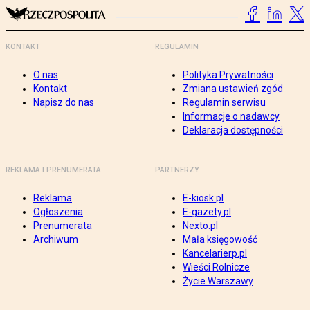
KONTAKT
REGULAMIN
O nas
Polityka Prywatności
Kontakt
Zmiana ustawień zgód
Napisz do nas
Regulamin serwisu
Informacje o nadawcy
Deklaracja dostępności
REKLAMA I PRENUMERATA
PARTNERZY
Reklama
E-kiosk.pl
Ogłoszenia
E-gazety.pl
Prenumerata
Nexto.pl
Archiwum
Mała księgowość
Kancelarierp.pl
Wieści Rolnicze
Życie Warszawy