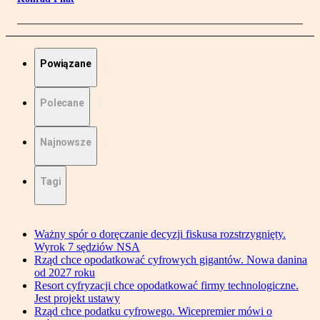
Powiązane
Polecane
Najnowsze
Tagi
Ważny spór o doręczanie decyzji fiskusa rozstrzygnięty.
Wyrok 7 sędziów NSA
Rząd chce opodatkować cyfrowych gigantów. Nowa danina
od 2027 roku
Resort cyfryzacji chce opodatkować firmy technologiczne.
Jest projekt ustawy
Rząd chce podatku cyfrowego. Wicepremier mówi o