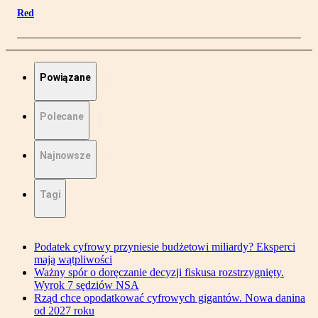
Red
Powiązane
Polecane
Najnowsze
Tagi
Podatek cyfrowy przyniesie budżetowi miliardy? Eksperci
mają wątpliwości
Ważny spór o doręczanie decyzji fiskusa rozstrzygnięty.
Wyrok 7 sędziów NSA
Rząd chce opodatkować cyfrowych gigantów. Nowa danina
od 2027 roku