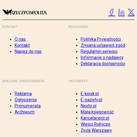
KONTAKT
REGULAMIN
O nas
Polityka Prywatności
Kontakt
Zmiana ustawień zgód
Napisz do nas
Regulamin serwisu
Informacje o nadawcy
Deklaracja dostępności
REKLAMA I PRENUMERATA
PARTNERZY
Reklama
E-kiosk.pl
Ogłoszenia
E-gazety.pl
Prenumerata
Nexto.pl
Archiwum
Mała księgowość
Kancelarierp.pl
Wieści Rolnicze
Życie Warszawy