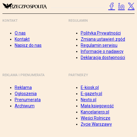
KONTAKT
REGULAMIN
O nas
Polityka Prywatności
Kontakt
Zmiana ustawień zgód
Napisz do nas
Regulamin serwisu
Informacje o nadawcy
Deklaracja dostępności
REKLAMA I PRENUMERATA
PARTNERZY
Reklama
E-kiosk.pl
Ogłoszenia
E-gazety.pl
Prenumerata
Nexto.pl
Archiwum
Mała księgowość
Kancelarierp.pl
Wieści Rolnicze
Życie Warszawy