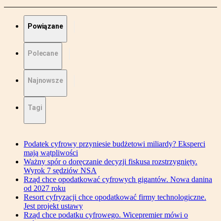
Powiązane
Polecane
Najnowsze
Tagi
Podatek cyfrowy przyniesie budżetowi miliardy? Eksperci
mają wątpliwości
Ważny spór o doręczanie decyzji fiskusa rozstrzygnięty.
Wyrok 7 sędziów NSA
Rząd chce opodatkować cyfrowych gigantów. Nowa danina
od 2027 roku
Resort cyfryzacji chce opodatkować firmy technologiczne.
Jest projekt ustawy
Rząd chce podatku cyfrowego. Wicepremier mówi o