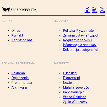
KONTAKT
REGULAMIN
O nas
Polityka Prywatności
Kontakt
Zmiana ustawień zgód
Napisz do nas
Regulamin serwisu
Informacje o nadawcy
Deklaracja dostępności
REKLAMA I PRENUMERATA
PARTNERZY
Reklama
E-kiosk.pl
Ogłoszenia
E-gazety.pl
Prenumerata
Nexto.pl
Archiwum
Mała księgowość
Kancelarierp.pl
Wieści Rolnicze
Życie Warszawy