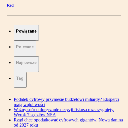
Red
Powiązane
Polecane
Najnowsze
Tagi
Podatek cyfrowy przyniesie budżetowi miliardy? Eksperci
mają wątpliwości
Ważny spór o doręczanie decyzji fiskusa rozstrzygnięty.
Wyrok 7 sędziów NSA
Rząd chce opodatkować cyfrowych gigantów. Nowa danina
od 2027 roku